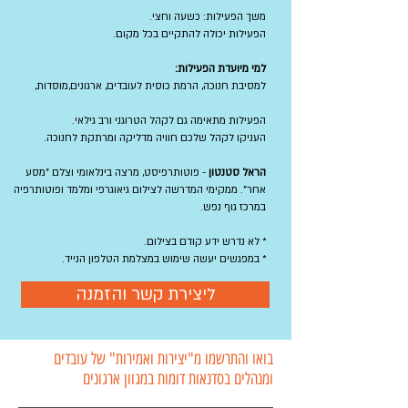
משך הפעילות: כשעה וחצי.
הפעילות יכולה להתקיים בכל מקום.
למי מיועדת הפעילות:
למסיבת חנוכה, הרמת כוסית לעובדים, ארגונים,מוסדות,
הפעילות מתאימה גם לקהל הטרוגני ורב גילאי.
העניקו לקהל שלכם חוויה מדליקה ומרתקת לחנוכה.
הראל סטנטון
- פוטותרפיסט, מרצה בינלאומי וצלם "מסע
אחר". ממקימי המדרשה לצילום גיאוגרפי ומלמד ופוטותרפיה
במרכז גוף נפש.
* לא נדרש ידע קודם בצילום.
* במפגשים יעשה שימוש במצלמת הטלפון הנייד.
ליצירת קשר והזמנה
בואו והתרשמו מ"יצירות ואמירות" של עובדים
ומנהלים בסדנאות דומות במגוון ארגונים