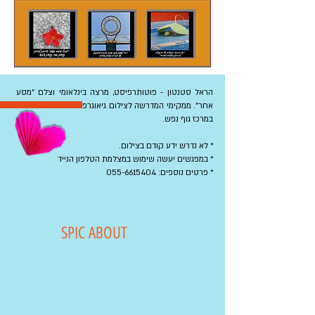
הראל סטנטון - פוטותרפיסט, מרצה בינלאומי וצלם "מסע
אחר". ממקימי המדרשה לצילום גיאוגרפי ומלמד ופוטותרפיה
במרכז גוף נפש.
* לא נדרש ידע קודם בצילום.
* במפגשים יעשה שימוש במצלמת הטלפון הנייד
* פרטים נוספים: 055-6615404
SPIC ABOUT