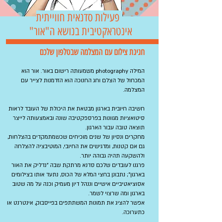
פעילות סדנאית חווייתית
אינטראקטיבית בנושא ה"אור"
חגיגת צילום עם המצלמה שבטלפון שלכם
המילה photography משמעותה רישום באור. אור הוא
המכחול של הצלם וחג החנוכה הוא הזדמנות לצייר עם
המצלמה.
חשיבה חיובית בארגון מבטאת את היכולת של העובד לראות
סיטואציות מגוונות בפרספקטיבה שונה ובאמצעותה לייצר
תוצאה טובה עבור הארגון.
מחקרים ונסיון של שנים מוכיחים שכשמתמקדים בהצלחות,
גם אם קטנות, ומדגישים את החיובי, המוטיבציה להצלחה
ולהשקעה תהיה גבוהה יותר.
פרגנו לעובדים שלכם סדנא מרתקת שבה "נדליק את האור
בארגון"; נתבונן בחצי המלא של הכוס, נתעד אותו בצילומים
אסוציאטיביים אישיים וננהל דיון מעמיק וכנה על מה שטוב
בארגון ומה שרצוי לשמר.
אפשר להציג את תמונות המשתתפים בפייסבוק, אינטרנט או
כתערוכה.