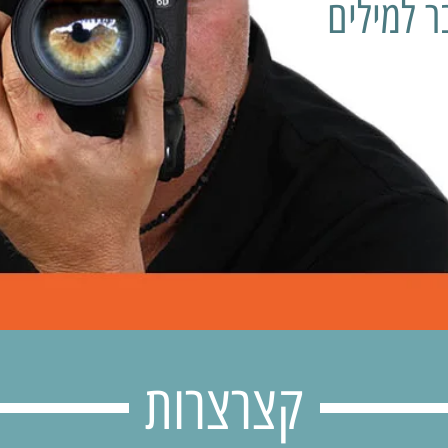
 למילים
קצרצרות