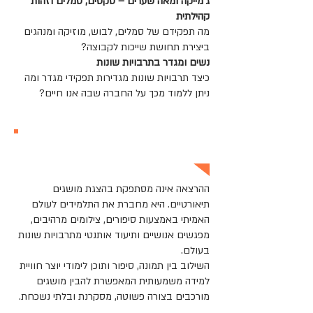
ג'מייקה ומאה שערים – טקסים, סמלים וזהות
קהילתית
מה תפקידם של סמלים, לבוש, מוזיקה ומנהגים
ביצירת תחושת שייכות לקבוצה?
נשים ומגדר בתרבויות שונות
כיצד תרבויות שונות מגדירות תפקידי מגדר ומה
ניתן ללמוד מכך על החברה שבה אנו חיים?
מה מחבר את התלמידים להרצאה?
ההרצאה אינה מסתפקת בהצגת מושגים
תיאורטיים. היא מחברת את התלמידים לעולם
האמיתי באמצעות סיפורים, צילומים מרהיבים,
מפגשים אנושיים ותיעוד אותנטי מתרבויות שונות
בעולם.
השילוב בין תמונה, סיפור ותוכן לימודי יוצר חוויית
למידה משמעותית המאפשרת להבין מושגים
מורכבים בצורה פשוטה, מסקרנת ובלתי נשכחת.