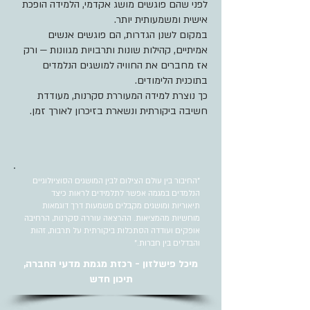
לפני שהם פוגשים מושג אקדמי, הלמידה הופכת
אישית ומשמעותית יותר.
במקום לשנן הגדרות, הם פוגשים אנשים
אמיתיים, קהילות שונות ותרבויות מגוונות — ורק
אז מחברים את החוויה למושגים הנלמדים
בתוכנית הלימודים.
כך נוצרת למידה המעוררת סקרנות, מעודדת
חשיבה ביקורתית ונשארת בזיכרון לאורך זמן.
"החיבור בין עולם הצילום לבין המושגים הסוציולוגיים
הנלמדים במגמה אפשר לתלמידים לראות כיצד
תיאוריות ומושגים מקבלים משמעות דרך דוגמאות
מוחשיות מהמציאות. ההרצאה עוררה סקרנות, הרחיבה
אופקים ועודדה הסתכלות ביקורתית על תרבות, זהות
והבדלים בין חברות."
מיכל פישלזון - רכזת מגמת מדעי החברה,
תיכון חדש