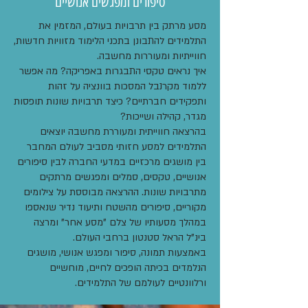
סיפורים ומפגשים אנושיים
מסע מרתק בין תרבויות בעולם, המזמין את
התלמידים להתבונן בתכני הלימוד מזוויות חדשות,
חווייתיות ומעוררות מחשבה.
איך נראים טקסי התבגרות באפריקה? מה אפשר
ללמוד מקרנבל המסכות בוונציה על זהות
ותפקידים חברתיים? כיצד תרבויות שונות תופסות
מגדר, קהילה ושייכות?
בהרצאה חווייתית ומעוררת מחשבה יוצאים
התלמידים למסע חזותי מסביב לעולם המחבר
בין מושגים מרכזיים במדעי החברה לבין סיפורים
אנושיים, טקסים, סמלים ומפגשים מרתקים
מתרבויות שונות. ההרצאה מבוססת על צילומים
מקוריים, סיפורים מהשטח ותיעוד נדיר שנאספו
במהלך מסעותיו של צלם "מסע אחר" ומרצה
בינ"ל הראל סטנטון ברחבי העולם.
באמצעות תמונה, סיפור ומפגש אנושי, מושגים
הנלמדים בכיתה הופכים לחיים, מוחשיים
ורלוונטיים לעולמם של התלמידים.