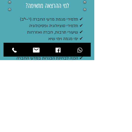
למי ההרצאה מתאימה?
✔ תלמידי מגמת מדעי החברה (י'–י"ב)
✔ תלמידי סוציולוגיה ופסיכולוגיה
✔ שיעורי תרבות, חברה ואזרחות
✔ ימי מגמה וימי שיא
✔ תוכניות מצוינות והעשרה
✔ שבוע רב־תרבותיות וקבלת האחר
✔ הכנה לבחינת הבגרות במדעי החברה
באמצעות המחשת מושגים מרכזיים
✔ ימי עיון וסמינרים בית־ספריים
✔ השתלמויות למורי מדעי החברה
כל צילום בהרצאה משמש
הקליקו על
נקודת פתיחה לדיון באחד
התמונות וגלו
המושגים המרכזיים בתוכנית