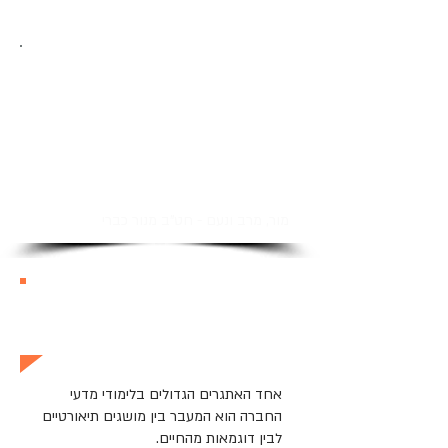
"התצלומים המרהיבים והמוסיקה, סחפו אותנו מבוגרים
ונערים כאחד לתוך מסע מרתק המתבסס על חוויות
אישיות שלך ששיתפת אותנו .
הראל, הנחית את הדיון וההרצאה בתבונה וברגישות, תוך
שיתוף התלמידים ושימת לב למה שאמרו. הדיון היה
מעמיק ומעניין ונבע מהחוויות ומדעות התלמידים.
התלמידים השתתפו ברצינות ובסקרנות וכולנו נהנינו
מאד."
מור, מרב ונעם - חט"ב מנור כברי
איך ההרצאה מסייעת לתלמידים לקראת
הבגרות?
אחד האתגרים הגדולים בלימודי מדעי
החברה הוא המעבר בין מושגים תיאורטיים
לבין דוגמאות מהחיים.